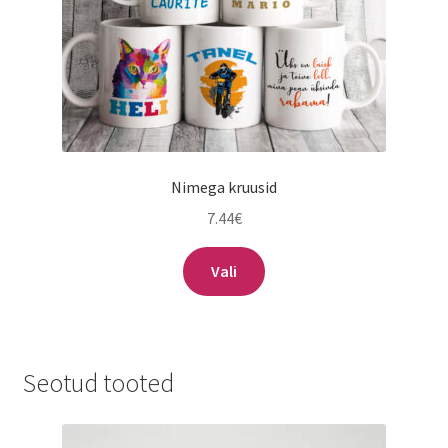
Nimega kruusid
7.44
€
Vali
Seotud tooted