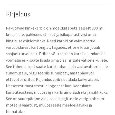
Kirjeldus
Pakutavad kinkekarbid on mõeldud spetsiaalselt 330 ml
kruusidele, pakkudes stiilset ja isikupärast viisi oma
kingituse esitlemiseks. Need karbid on valmistatud
vastupidavast kartongist, tagades, et teie kruus jõuab
saajani turvaliselt. Eriline võlu seisneb karbi kujundamise
võimaluses – saate lisada oma disaini igale välisele küljele.
See tähendab, et saate karbi kohandada vastavalt erilisele
sündmusele, olgu see siis sünnipäev, aastapäev või
ettevõtte üritus. Kujundus võib sisaldada kõike alates
lihtsatest mustritest ja logodest kuni keerukate
kunstiteosteni, muutes iga karbi ainulaadseks ja isiklikuks.
See on suurepärane viis lisada kingitusele veelgi rohkem
mõtet ja väärtust, muutes selle meeldejäävaks ja
hinnatuks.