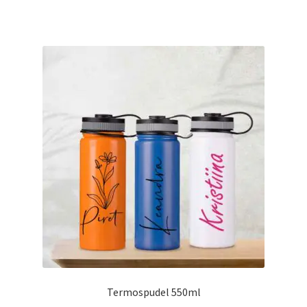
on
mitu
varianti.
Valikuid
saab
teha
tootelehel.
Termospudel 550ml