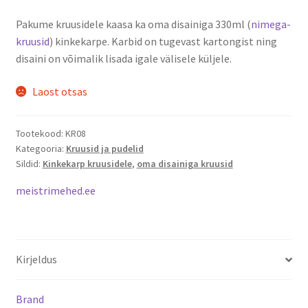
Pakume kruusidele kaasa ka oma disainiga 330ml (
nimega-
kruusid
) kinkekarpe. Karbid on tugevast kartongist ning
disaini on võimalik lisada igale välisele küljele.
Laost otsas
Tootekood:
KR08
Kategooria:
Kruusid ja pudelid
Sildid:
Kinkekarp kruusidele
,
oma disainiga kruusid
meistrimehed.ee
Kirjeldus
Brand