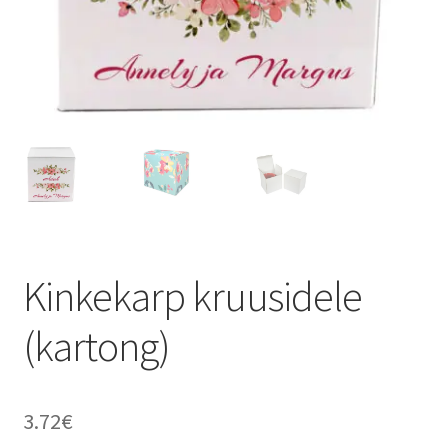
Sildid
Tee ise
Tere kool
Teenused
Kontakt
Kinkekarp kruusidele
Minu konto
(kartong)
3.72
€