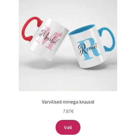
Värvilised nimega kruusid
7.87
€
Sellel
Vali
tootel