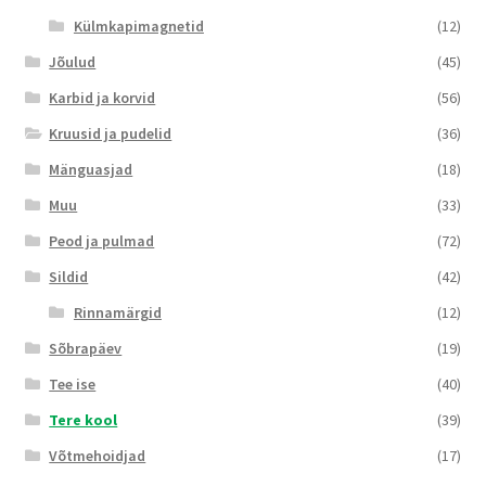
Külmkapimagnetid
(12)
Jõulud
(45)
Karbid ja korvid
(56)
Kruusid ja pudelid
(36)
Mänguasjad
(18)
Muu
(33)
Peod ja pulmad
(72)
Sildid
(42)
Rinnamärgid
(12)
Sõbrapäev
(19)
Tee ise
(40)
Tere kool
(39)
Võtmehoidjad
(17)