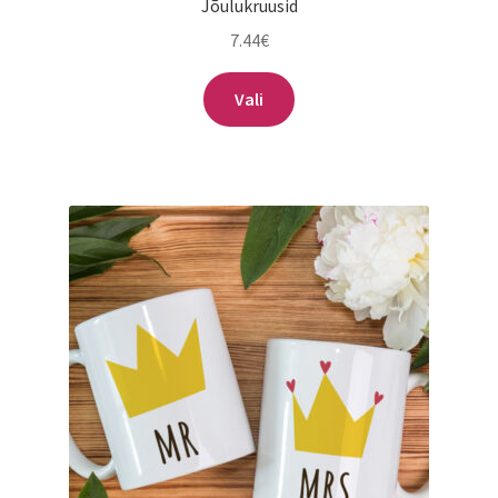
Jõulukruusid
7.44
€
Vali