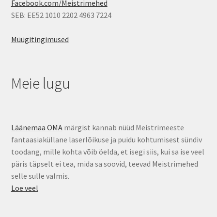
Facebook.com/Meistrimehed
SEB: EE52 1010 2202 4963 7224
Müügitingimused
Meie lugu
Läänemaa OMA
märgist kannab nüüd Meistrimeeste
fantaasiaküllane laserlõikuse ja puidu kohtumisest sündiv
toodang, mille kohta võib öelda, et isegi siis, kui sa ise veel
päris täpselt ei tea, mida sa soovid, teevad Meistrimehed
selle sulle valmis.
Loe veel