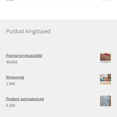
Puidust kingitused
Pulma tervitussildid
49.60
€
Nimerong
1.98
€
Puidust pulmakutsed
6.20
€