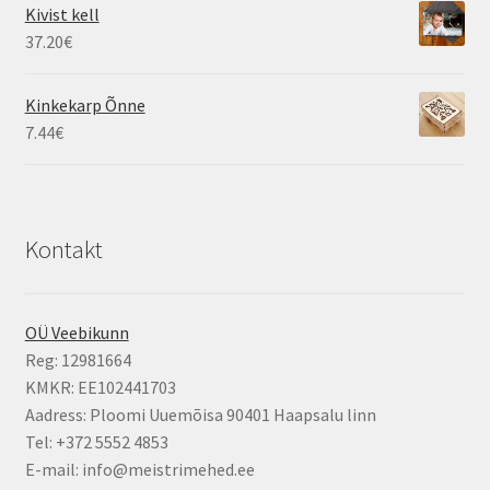
Kivist kell
37.20
€
Kinkekarp Õnne
7.44
€
Kontakt
OÜ Veebikunn
Reg: 12981664
KMKR: EE102441703
Aadress: Ploomi Uuemõisa 90401 Haapsalu linn
Tel: +372 5552 4853
E-mail: info@meistrimehed.ee