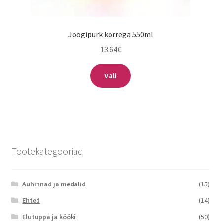
Joogipurk kõrrega 550ml
13.64
€
Sellel
Vali
tootel
on
mitu
varianti.
Valikuid
saab
Tootekategooriad
teha
tootelehel.
Auhinnad ja medalid
(15)
Ehted
(14)
Elutuppa ja kööki
(50)