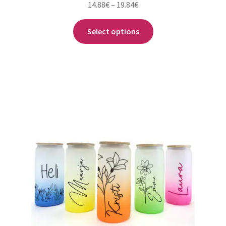
Hinnavahemik:
14.88
€
–
19.84
€
14.88€
Sellel
kuni
Select options
tootel
19.84€
on
mitu
varianti.
Valikuid
saab
teha
tootelehel.