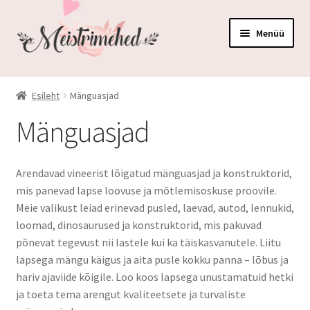
Liigu
Liigu
Menüü
navigeerimisele
sisu
juurde
Kõik tooted
Esileht
Mänguasjad
Auhinnad ja medalid
Mänguasjad
Elutuppa ja kööki
Arendavad vineerist lõigatud mänguasjad ja konstruktorid,
Karbid ja korvid
mis panevad lapse loovuse ja mõtlemisoskuse proovile.
Meie valikust leiad erinevad pusled, laevad, autod, lennukid,
Kruusid ja pudelid
loomad, dinosaurused ja konstruktorid, mis pakuvad
põnevat tegevust nii lastele kui ka täiskasvanutele. Liitu
lapsega mängu käigus ja aita pusle kokku panna – lõbus ja
Peod ja pulmad
hariv ajaviide kõigile. Loo koos lapsega unustamatuid hetki
ja toeta tema arengut kvaliteetsete ja turvaliste
Mänguasjad