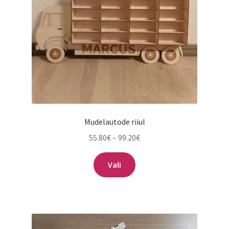
Mudelautode riiul
Hinnavahemik:
55.80
€
–
99.20
€
55.80€
Sellel
kuni
Vali
tootel
99.20€
on
mitu
varianti.
Valikuid