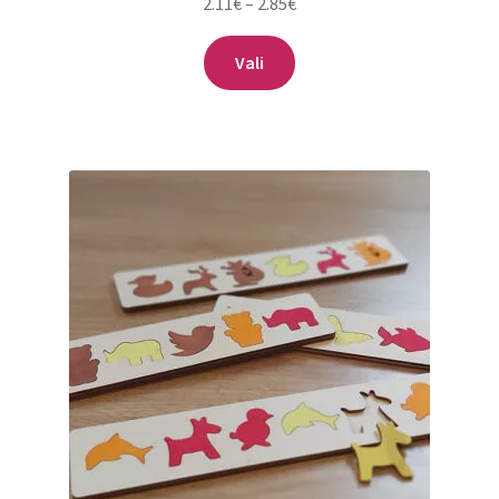
Hinnavahemik:
2.11
€
–
2.85
€
2.11€
Sellel
kuni
Vali
tootel
2.85€
on
mitu
varianti.
Valikuid
saab
teha
tootelehel.