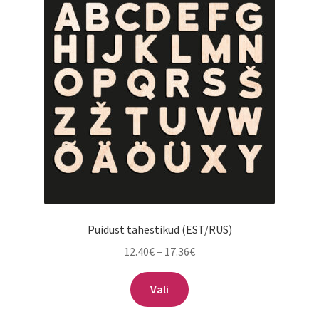
saab
teha
tootelehel.
Puidust tähestikud (EST/RUS)
Hinnavahemik:
12.40
€
–
17.36
€
12.40€
Sellel
kuni
Vali
tootel
17.36€
on