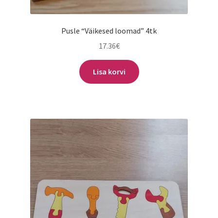
Pusle “Väikesed loomad” 4tk
17.36
€
Lisa korvi