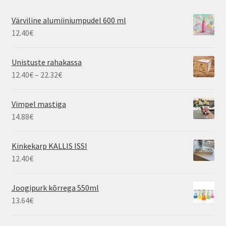
Värviline alumiiniumpudel 600 ml
12.40
€
Unistuste rahakassa
Hinnavahemik:
12.40
€
–
22.32
€
12.40€
kuni
Vimpel mastiga
22.32€
14.88
€
Kinkekarp KALLIS ISSI
12.40
€
Joogipurk kõrrega 550ml
13.64
€