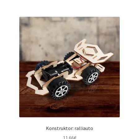
mitu
varianti.
Valikuid
saab
teha
tootelehel.
Konstruktor: ralliauto
11.66
€