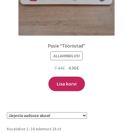
Pusle “Tööriistad”
ALLAHINDLUS!
Algne
Praegune
7.44
€
4.96
€
hind
hind
oli:
on:
Lisa korvi
7.44€.
4.96€.
Sorditud
Kuvatakse 1–16 tulemust 18-st