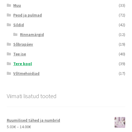
Muu
(33)
Peod ja pulmad
(72)
Sildid
(42)
Rinnamärgid
(12)
Sõbrapäev
(19)
Tee ise
(40)
Tere kool
(39)
Võtmehoidjad
(17)
Viimati lisatud tooted
Ruumilised tähed ja numbrid
Hinnavahemik:
5.03
€
–
14.00
€