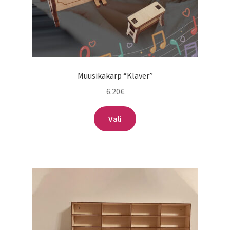
Muusikakarp “Klaver”
6.20
€
Sellel
Vali
tootel
on
mitu
varianti.
Valikuid
saab
teha
tootelehel.