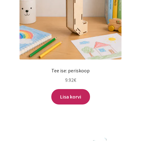
Tee ise: periskoop
9.92
€
Lisa korvi