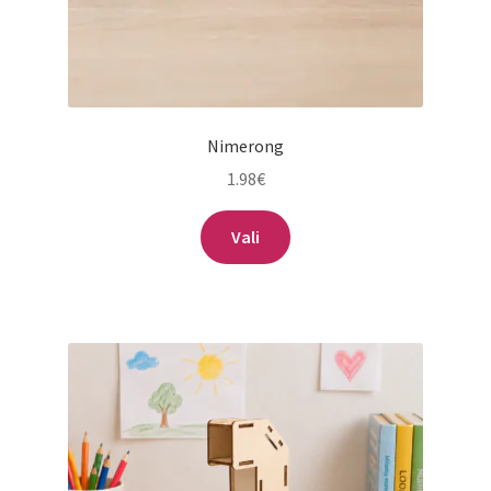
Nimerong
1.98
€
Sellel
Vali
tootel
on
mitu
varianti.
Valikuid
saab
teha
tootelehel.