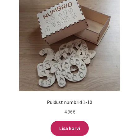
saab
teha
tootelehel.
Puidust numbrid 1-10
4.96
€
Lisa korvi