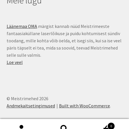
Meie lugu
Läänemaa OMA
märgist kannab nüüd Meistrimeeste
fantaasiaküllane laserlõikuse ja puidu kohtumisest sündiv
toodang, mille kohta võib öelda, et isegi siis, kui sa ise veel
päris täpselt ei tea, mida sa soovid, teevad Meistrimehed
selle sulle valmis.
Loe veel
© Meistrimehed 2026
Andmekaitsetingimused
Built with WooCommerce
.
0