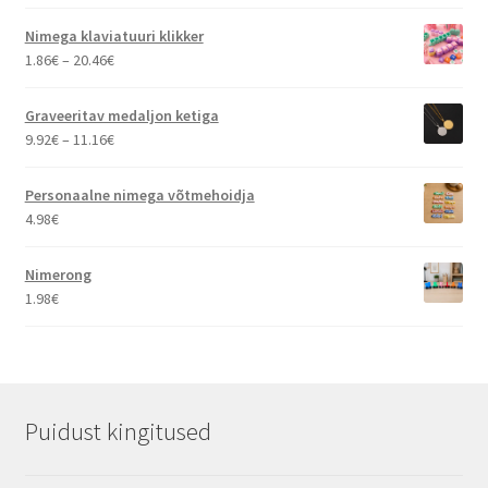
5.03€
kuni
Nimega klaviatuuri klikker
14.00€
Hinnavahemik:
1.86
€
–
20.46
€
1.86€
kuni
Graveeritav medaljon ketiga
20.46€
Hinnavahemik:
9.92
€
–
11.16
€
9.92€
kuni
Personaalne nimega võtmehoidja
11.16€
4.98
€
Nimerong
1.98
€
Puidust kingitused