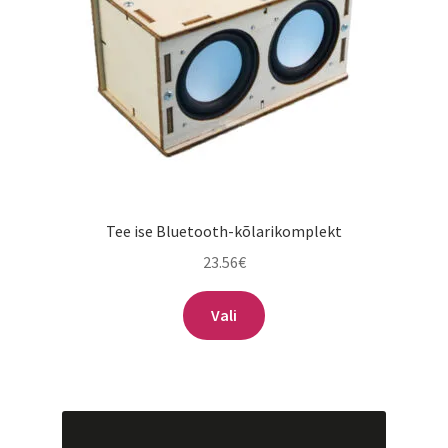
Tee ise Bluetooth-kõlarikomplekt
23.56
€
Sellel
Vali
tootel
on
mitu
varianti.
Valikuid