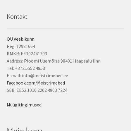
Kontakt
OÜ Veebikunn
Reg: 12981664
KMKR: EE102441703
Aadress: Ploomi Uuemõisa 90401 Haapsalu linn
Tel: +372 5552 4853
E-mail: info@meistrimehed.ee
Facebook.com/Meistrimehed
SEB: EE52 1010 2202 4963 7224
Müügitingimused