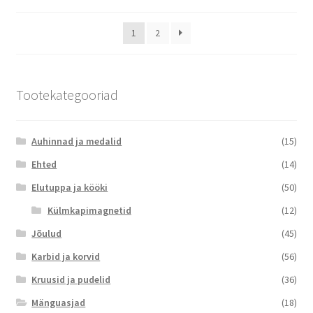
uusimate
järgi
1
2
Tootekategooriad
Auhinnad ja medalid
(15)
Ehted
(14)
Elutuppa ja kööki
(50)
Külmkapimagnetid
(12)
Jõulud
(45)
Karbid ja korvid
(56)
Kruusid ja pudelid
(36)
Mänguasjad
(18)