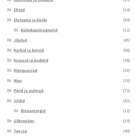
Ehted
(14)
Elutuppa ja kööki
(50)
Külmkapimagnetid
(12)
Jõulud
(45)
Karbid ja korvid
(56)
Kruusid ja pudelid
(36)
Mänguasjad
(18)
Muu
(33)
Peod ja pulmad
(72)
Sildid
(42)
Rinnamärgid
(12)
Sõbrapäev
(19)
Tee ise
(40)