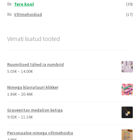
Tere kool
(39)
Võtmehoidjad
(17)
Viimati lisatud tooted
Ruumilised tähed ja numbrid
Hinnavahemik:
5.03
€
–
14.00
€
5.03€
kuni
Nimega klaviatuuri klikker
14.00€
Hinnavahemik:
1.86
€
–
20.46
€
1.86€
kuni
Graveeritav medaljon ketiga
20.46€
Hinnavahemik:
9.92
€
–
11.16
€
9.92€
kuni
Personaalne nimega võtmehoidja
11.16€
4.98
€