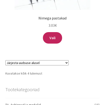
Nimega pastakad
3.03
€
Sellel
Vali
tootel
on
mitu
varianti.
Valikuid
saab
Sorditud
Kuvatakse kõik 4 tulemust
teha
uusimate
tootelehel.
järgi
Tootekategooriad
Auhinnad ja medalid
(15)