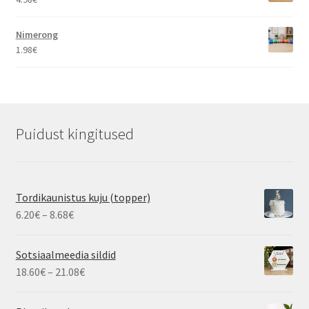
Nimerong
1.98
€
Puidust kingitused
Tordikaunistus kuju (topper)
Hinnavahemik:
6.20
€
–
8.68
€
6.20€
kuni
Sotsiaalmeedia sildid
8.68€
Hinnavahemik:
18.60
€
–
21.08
€
18.60€
kuni