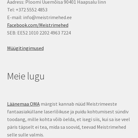
Aadress: Ploomi Uuemõisa 90401 Haapsalu linn
Tel: +372 5552 4853
E-mail: info@meistrimehed.ee
Facebook.com/Meistrimehed
SEB: EE52 1010 2202 4963 7224
Müügitingimused
Meie lugu
Läänemaa OMA
märgist kannab nüüd Meistrimeeste
fantaasiaküllane laserlõikuse ja puidu kohtumisest sündiv
toodang, mille kohta võib öelda, et isegi siis, kui sa ise veel
päris täpselt ei tea, mida sa soovid, teevad Meistrimehed
selle sulle valmis.