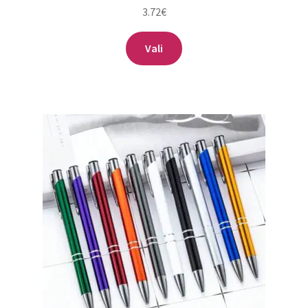
3.72
€
Sellel
Vali
tootel
on
mitu
varianti.
Valikuid
saab
teha
tootelehel.