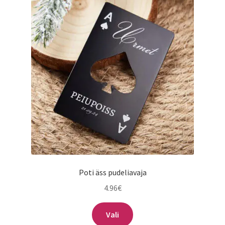
saab
teha
tootelehel.
Poti äss pudeliavaja
4.96
€
Vali