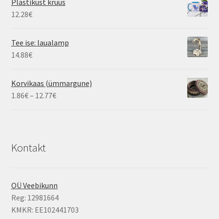
Plastikust kruus
21.08€
12.28
€
Tee ise: laualamp
14.88
€
Korvikaas (ümmargune)
Hinnavahemik:
1.86
€
–
12.77
€
1.86€
kuni
12.77€
Kontakt
OÜ Veebikunn
Reg: 12981664
KMKR: EE102441703