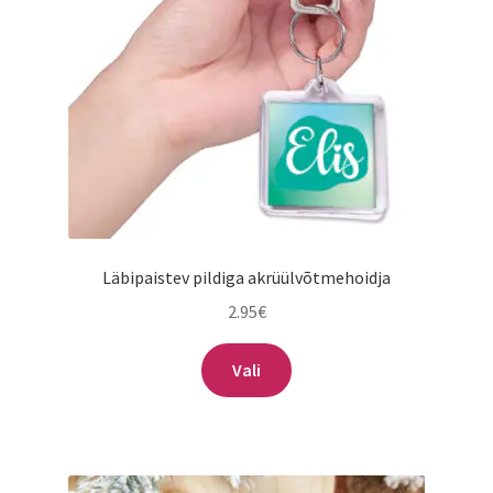
Sildid
Tee ise
Tere kool
Teenused
Kontakt
Läbipaistev pildiga akrüülvõtmehoidja
2.95
€
Minu konto
Sellel
Vali
tootel
on
mitu
varianti.
Valikuid