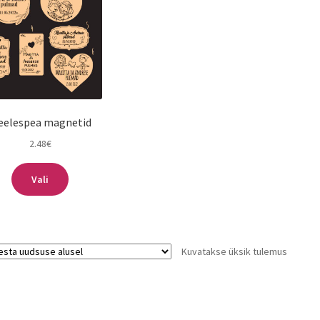
eelespea magnetid
2.48
€
Vali
Kuvatakse üksik tulemus