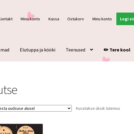
Kontakt
Minu konto
Kassa
Ostukorv
Minu konto
Logi si
ulmad
Elutuppa ja kööki
Teenused
✏️ Tere kool
utse
Kuvatakse üksik tulemus