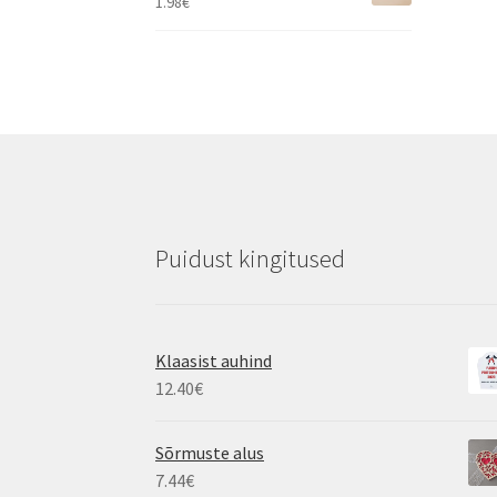
1.98
€
Puidust kingitused
Klaasist auhind
12.40
€
Sõrmuste alus
7.44
€