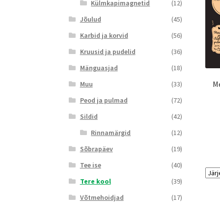
Külmkapimagnetid
(12)
Jõulud
(45)
Karbid ja korvid
(56)
Kruusid ja pudelid
(36)
Mänguasjad
(18)
M
Muu
(33)
Peod ja pulmad
(72)
Sildid
(42)
Rinnamärgid
(12)
Sõbrapäev
(19)
Tee ise
(40)
Tere kool
(39)
Võtmehoidjad
(17)