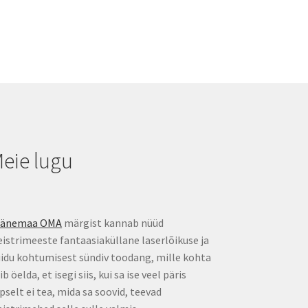
eie lugu
äänemaa OMA
märgist kannab nüüd
istrimeeste fantaasiaküllane laserlõikuse ja
idu kohtumisest sündiv toodang, mille kohta
ib öelda, et isegi siis, kui sa ise veel päris
pselt ei tea, mida sa soovid, teevad