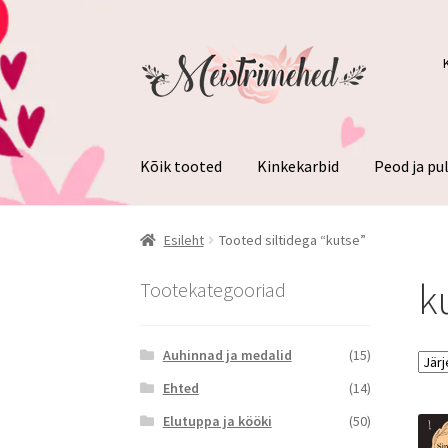
Liigu
Liigu
navigeerimisele
sisu
juurde
Kõik tooted
Kinkekarbid
Peod ja p
Esileht
Tooted siltidega “kutse”
k
Tootekategooriad
Auhinnad ja medalid
(15)
Ehted
(14)
Elutuppa ja kööki
(50)