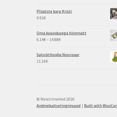
Pliiatste karp Kristi
9.92
€
Oma kujundusega hiirematt
Hinnavahemik:
6.14
€
–
14.88
€
6.14€
kuni
Salvrätihoidja Noorpaar
14.88€
11.16
€
© Meistrimehed 2026
Andmekaitsetingimused
Built with WooC