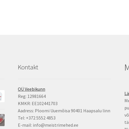
M
Kontakt
OÜ Veebikunn
L
Reg: 12981664
Me
KMKR: EE102441703
pu
Aadress: Ploomi Uuemõisa 90401 Haapsalu linn
võ
Tel: +372 5552 4853
tä
E-mail: info@meistrimehed.ee