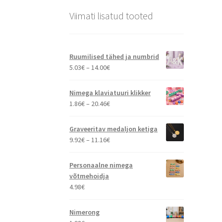
Viimati lisatud tooted
Ruumilised tähed ja numbrid
Hinnavahemik:
5.03
€
–
14.00
€
5.03€
kuni
Nimega klaviatuuri klikker
14.00€
Hinnavahemik:
1.86
€
–
20.46
€
1.86€
kuni
Graveeritav medaljon ketiga
20.46€
Hinnavahemik:
9.92
€
–
11.16
€
9.92€
kuni
Personaalne nimega
11.16€
võtmehoidja
4.98
€
Nimerong