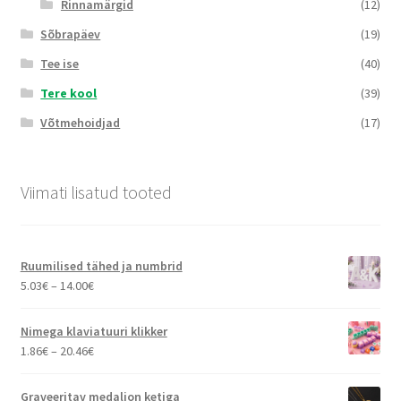
Rinnamärgid
(12)
Sõbrapäev
(19)
Tee ise
(40)
Tere kool
(39)
Võtmehoidjad
(17)
Viimati lisatud tooted
Ruumilised tähed ja numbrid
Hinnavahemik:
5.03
€
–
14.00
€
5.03€
kuni
Nimega klaviatuuri klikker
14.00€
Hinnavahemik:
1.86
€
–
20.46
€
1.86€
kuni
Graveeritav medaljon ketiga