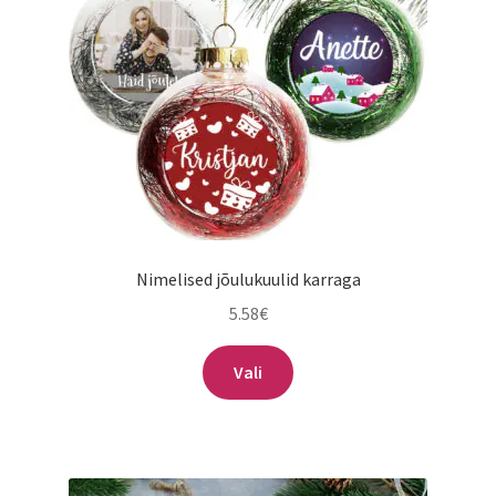
Sildid
Tee ise
Tere kool
Teenused
Kontakt
Nimelised jõulukuulid karraga
5.58
€
Minu konto
Sellel
Vali
tootel
on
mitu
varianti.
Valikuid