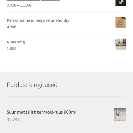
20.46€
Hinnavahemik:
9.92
€
–
11.16
€
9.92€
kuni
Personaalne nimega võtmehoidja
11.16€
4.98
€
Nimerong
1.98
€
Puidust kingitused
Suur metallist termoskruus 900ml
32.24
€