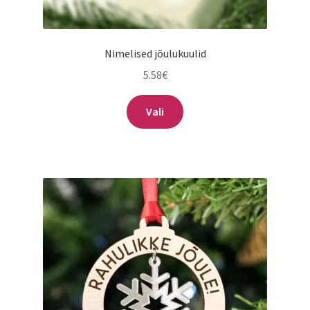
Nimelised jõulukuulid
5.58
€
Sellel
Vali
tootel
on
mitu
varianti.
Valikuid
saab
teha
tootelehel.