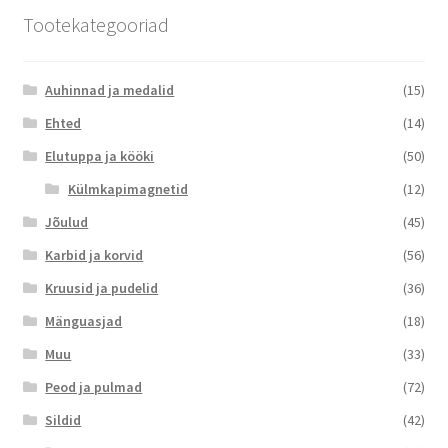
Tootekategooriad
Auhinnad ja medalid
(15)
Ehted
(14)
Elutuppa ja kööki
(50)
Külmkapimagnetid
(12)
Jõulud
(45)
Karbid ja korvid
(56)
Kruusid ja pudelid
(36)
Mänguasjad
(18)
Muu
(33)
Peod ja pulmad
(72)
Sildid
(42)