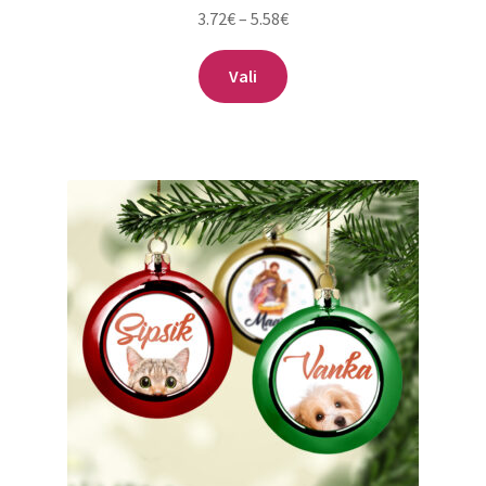
Hinnavahemik:
3.72
€
–
5.58
€
3.72€
Sellel
kuni
Vali
tootel
5.58€
on
mitu
varianti.
Valikuid
saab
teha
tootelehel.