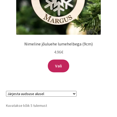
Nimeline jõuluehe lumehelbega (9cm)
4.96
€
Vali
Sorditud
Kuvatakse kõik 5 tulemust
uusimate
järgi