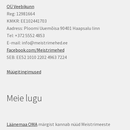
OÜ Veebikunn
Reg: 12981664
KMKR: EE102441703
Aadress: Ploomi Uuemõisa 90401 Haapsalu linn
Tel: +372 5552 4853
E-mail: info@meistrimehed.ee
Facebook.com/Meistrimehed
SEB: EE52 1010 2202 4963 7224
Müügitingimused
Meie lugu
Läänemaa OMA
märgist kannab nüüd Meistrimeeste