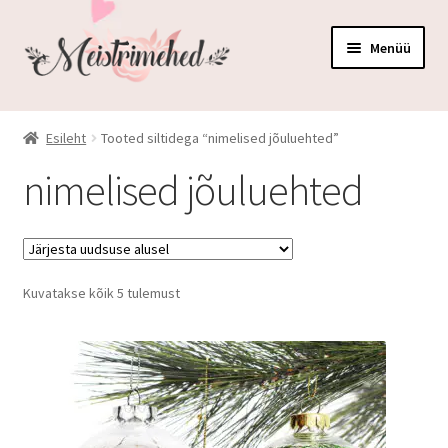
Liigu
Liigu
Menüü
navigeerimisele
sisu
juurde
Kõik tooted
Esileht
Tooted siltidega “nimelised jõuluehted”
Auhinnad ja medalid
nimelised jõuluehted
Elutuppa ja kööki
Karbid ja korvid
Sorditud
Kuvatakse kõik 5 tulemust
uusimate
Kruusid ja pudelid
järgi
Peod ja pulmad
Mänguasjad