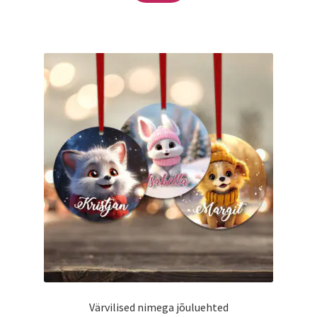
Värvilised nimega jõuluehted