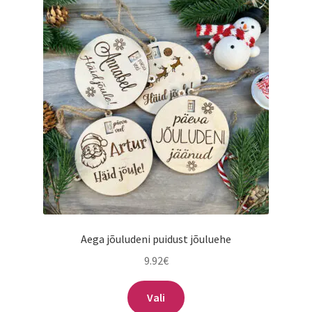
saab
teha
tootelehel.
Aega jõuludeni puidust jõuluehe
9.92
€
Vali