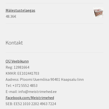
Mälestustelaegas
48.36
€
Kontakt
OÜ Veebikunn
Reg: 12981664
KMKR: EE102441703
Aadress: Ploomi Uuemõisa 90401 Haapsalu linn
Tel: +372 5552 4853
E-mail: info@meistrimehed.ee
Facebook.com/Meistrimehed
SEB: EE52 1010 2202 4963 7224