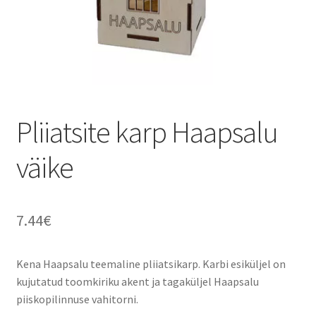
Sildid
Tee ise
Tere kool
Pliiatsite karp Haapsalu
Teenused
väike
Kontakt
Minu konto
7.44
€
Kena Haapsalu teemaline pliiatsikarp. Karbi esiküljel on
kujutatud toomkiriku akent ja tagaküljel Haapsalu
piiskopilinnuse vahitorni.