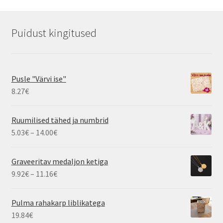
Puidust kingitused
Pusle "Värvi ise"
8.27
€
Ruumilised tähed ja numbrid
Hinnavahemik:
5.03
€
–
14.00
€
5.03€
kuni
Graveeritav medaljon ketiga
14.00€
Hinnavahemik:
9.92
€
–
11.16
€
9.92€
kuni
Pulma rahakarp liblikatega
11.16€
19.84
€