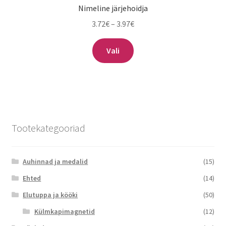
Nimeline järjehoidja
Hinnavahemik:
3.72
€
–
3.97
€
3.72€
Sellel
kuni
Vali
tootel
3.97€
on
mitu
varianti.
Valikuid
saab
Tootekategooriad
teha
tootelehel.
Auhinnad ja medalid
(15)
Ehted
(14)
Elutuppa ja kööki
(50)
Külmkapimagnetid
(12)