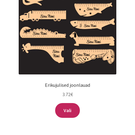
Erikujulised joonlauad
3.72
€
Sellel
Vali
tootel
on
mitu