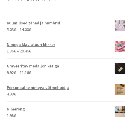
Ruumilised tähed ja numbrid
Hinnavahemik:
5.03
€
–
14.00
€
5.03€
kuni
Nimega klaviatuuri klikker
14.00€
Hinnavahemik:
1.86
€
–
20.46
€
1.86€
kuni
Graveeritav medaljon ketiga
20.46€
Hinnavahemik:
9.92
€
–
11.16
€
9.92€
kuni
Personaalne nimega võtmehoidja
11.16€
4.98
€
Nimerong
1.98
€