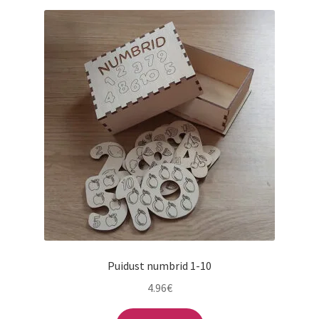
varianti.
Valikuid
saab
teha
tootelehel.
Puidust numbrid 1-10
4.96
€