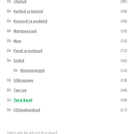
Jõulud
(45)
Karbid ja korvid
(56)
Kruusid ja pudelid
(36)
Mänguasjad
(18)
Muu
(33)
Peod ja pulmad
(72)
Sildid
(42)
Rinnamärgid
(12)
Sõbrapäev
(19)
Tee ise
(40)
Tere kool
(39)
Võtmehoidjad
(17)
Viimati lisatud tooted