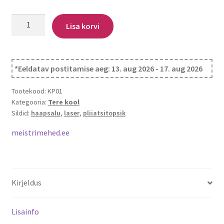
Pliiatsite
Lisa korvi
karp
Haapsalu
väike
*Eeldatav postitamise aeg: 13. aug 2026 - 17. aug 2026
kogus
Tootekood:
KP01
Kategooria:
Tere kool
Sildid:
haapsalu
,
laser
,
pliiatsitopsik
meistrimehed.ee
Kirjeldus
Lisainfo