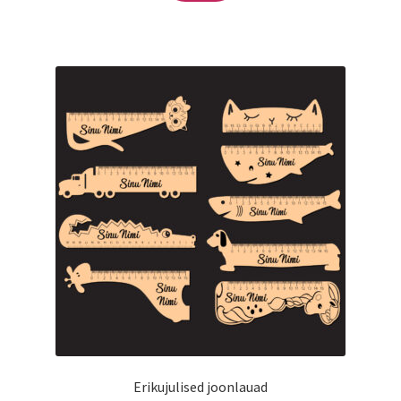
on
mitu
varianti.
Valikuid
saab
teha
tootelehel.
Erikujulised joonlauad