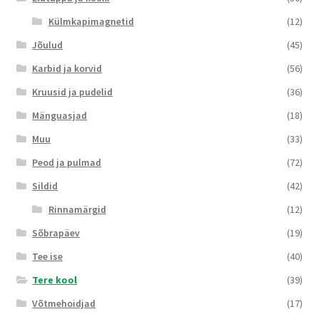
Külmkapimagnetid
(12)
Jõulud
(45)
Karbid ja korvid
(56)
Kruusid ja pudelid
(36)
Mänguasjad
(18)
Muu
(33)
Peod ja pulmad
(72)
Sildid
(42)
Rinnamärgid
(12)
Sõbrapäev
(19)
Tee ise
(40)
Tere kool
(39)
Võtmehoidjad
(17)