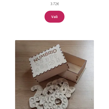
3.72
€
Sellel
Vali
tootel
on
mitu
varianti.
Valikuid
saab
teha
tootelehel.