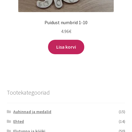
Puidust numbrid 1-10
4.96
€
Lisa korvi
Tootekategooriad
Auhinnad ja medalid
(15)
Ehted
(14)
Elutuppa ja kööki
(50)