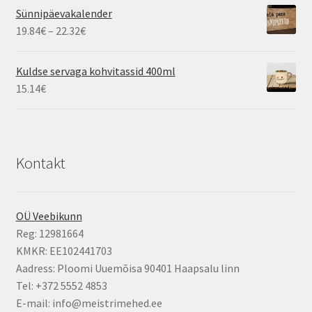
Sünnipäevakalender
Hinnavahemik:
19.84
€
–
22.32
€
19.84€
kuni
Kuldse servaga kohvitassid 400ml
22.32€
15.14
€
Kontakt
OÜ Veebikunn
Reg: 12981664
KMKR: EE102441703
Aadress: Ploomi Uuemõisa 90401 Haapsalu linn
Tel: +372 5552 4853
E-mail: info@meistrimehed.ee