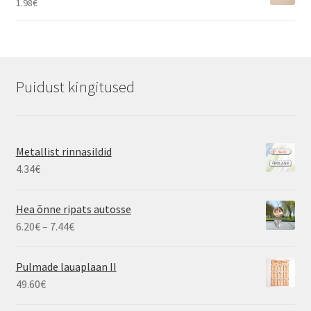
1.98
€
Puidust kingitused
Metallist rinnasildid
4.34
€
Hea õnne ripats autosse
Hinnavahemik:
6.20
€
–
7.44
€
6.20€
kuni
Pulmade lauaplaan II
7.44€
49.60
€