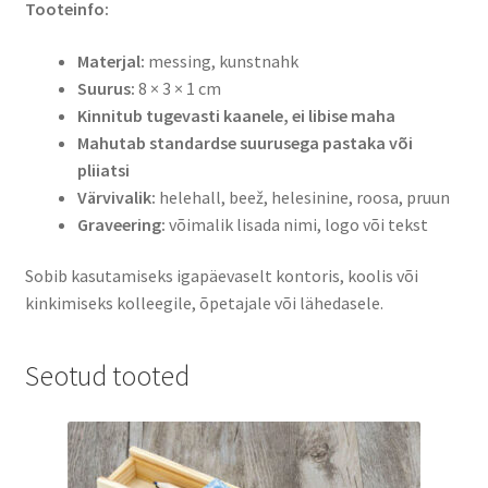
Tooteinfo:
Materjal:
messing, kunstnahk
Suurus:
8 × 3 × 1 cm
Kinnitub tugevasti kaanele, ei libise maha
Mahutab standardse suurusega pastaka või
pliiatsi
Värvivalik:
helehall, beež, helesinine, roosa, pruun
Graveering:
võimalik lisada nimi, logo või tekst
Sobib kasutamiseks igapäevaselt kontoris, koolis või
kinkimiseks kolleegile, õpetajale või lähedasele.
Seotud tooted