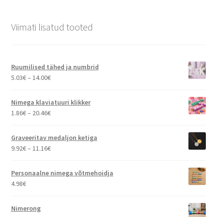
Viimati lisatud tooted
Ruumilised tähed ja numbrid
Hinnavahemik:
5.03
€
–
14.00
€
5.03€
kuni
Nimega klaviatuuri klikker
14.00€
Hinnavahemik:
1.86
€
–
20.46
€
1.86€
kuni
Graveeritav medaljon ketiga
20.46€
Hinnavahemik:
9.92
€
–
11.16
€
9.92€
kuni
Personaalne nimega võtmehoidja
11.16€
4.98
€
Nimerong