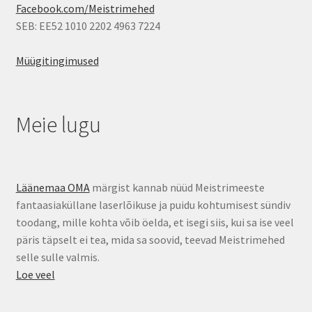
Facebook.com/Meistrimehed
SEB: EE52 1010 2202 4963 7224
Müügitingimused
Meie lugu
Läänemaa OMA
märgist kannab nüüd Meistrimeeste
fantaasiaküllane laserlõikuse ja puidu kohtumisest sündiv
toodang, mille kohta võib öelda, et isegi siis, kui sa ise veel
päris täpselt ei tea, mida sa soovid, teevad Meistrimehed
selle sulle valmis.
Loe veel