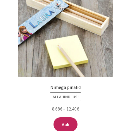
Nimega pinalid
ALLAHINDLUS!
Hinnavahemik:
8.68
€
–
12.40
€
8.68€
Sellel
kuni
Vali
tootel
12.40€