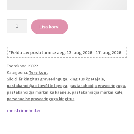
Personaalne
Lisa korvi
pastaka
hoidik
kogus
*Eeldatav postitamise aeg: 13. aug 2026 - 17. aug 2026
Tootekood:
KO22
Kategooria:
Tere kool
Sildid:
ärikingitus graveeringuga
,
kingitus õpetajale
,
pastakahoidja ettevõtte logoga
,
pastakahoidja graveeringuga
,
pastakahoidja märkmiku kaanele
,
pastakahoidja märkmikule
,
personaalse graveeringuga kingitus
meistrimehed.ee