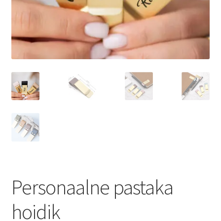
Sildid
Tee ise
Tere kool
Teenused
Kontakt
Minu konto
Personaalne pastaka
hoidik