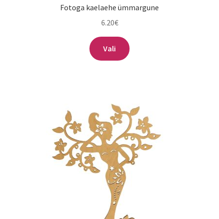
Fotoga kaelaehe ümmargune
6.20
€
Sellel
Vali
tootel
on
mitu
varianti.
Valikuid
saab
teha
tootelehel.