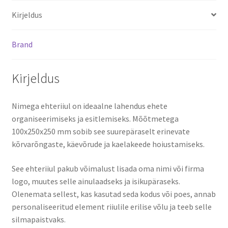
Kirjeldus
Brand
Kirjeldus
Nimega ehteriiul on ideaalne lahendus ehete
organiseerimiseks ja esitlemiseks. Mõõtmetega
100x250x250 mm sobib see suurepäraselt erinevate
kõrvarõngaste, käevõrude ja kaelakeede hoiustamiseks.
See ehteriiul pakub võimalust lisada oma nimi või firma
logo, muutes selle ainulaadseks ja isikupäraseks.
Olenemata sellest, kas kasutad seda kodus või poes, annab
personaliseeritud element riiulile erilise võlu ja teeb selle
silmapaistvaks.