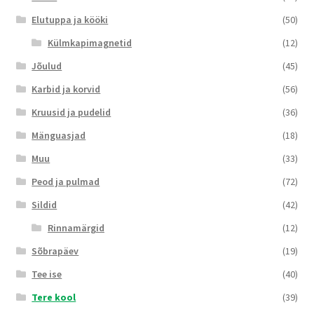
Elutuppa ja kööki
(50)
Külmkapimagnetid
(12)
Jõulud
(45)
Karbid ja korvid
(56)
Kruusid ja pudelid
(36)
Mänguasjad
(18)
Muu
(33)
Peod ja pulmad
(72)
Sildid
(42)
Rinnamärgid
(12)
Sõbrapäev
(19)
Tee ise
(40)
Tere kool
(39)