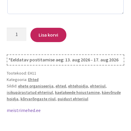
Nimega
Lisa korvi
ehteriiul
kogus
*Eeldatav postitamise aeg: 13. aug 2026 - 17. aug 2026
Tootekood:
EH11
Kategooria:
Ehted
Sildid:
ehete organiseerija
,
ehted
,
ehtehoidja
,
ehteriiul
,
isikupärastatud ehteriiul
,
kaelakeede hoiustamine
,
käevõrude
hoidja
,
kõrvarõngaste riiul
,
puidust ehteriiul
meistrimehed.ee