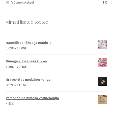
Võtmehoidjad
(17)
Viimati lisatud tooted
Ruumilised tähed ja numbrid
Hinnavahemik:
5.03
€
–
14.00
€
5.03€
kuni
Nimega klaviatuuri klikker
14.00€
Hinnavahemik:
1.86
€
–
20.46
€
1.86€
kuni
Graveeritav medaljon ketiga
20.46€
Hinnavahemik:
9.92
€
–
11.16
€
9.92€
kuni
Personaalne nimega võtmehoidja
11.16€
4.98
€