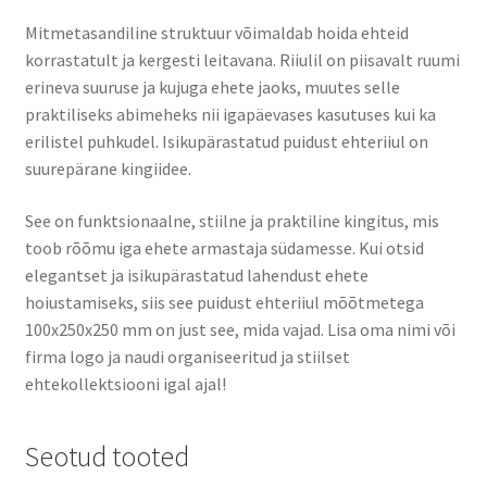
Mitmetasandiline struktuur võimaldab hoida ehteid
korrastatult ja kergesti leitavana. Riiulil on piisavalt ruumi
erineva suuruse ja kujuga ehete jaoks, muutes selle
praktiliseks abimeheks nii igapäevases kasutuses kui ka
erilistel puhkudel. Isikupärastatud puidust ehteriiul on
suurepärane kingiidee.
See on funktsionaalne, stiilne ja praktiline kingitus, mis
toob rõõmu iga ehete armastaja südamesse. Kui otsid
elegantset ja isikupärastatud lahendust ehete
hoiustamiseks, siis see puidust ehteriiul mõõtmetega
100x250x250 mm on just see, mida vajad. Lisa oma nimi või
firma logo ja naudi organiseeritud ja stiilset
ehtekollektsiooni igal ajal!
Seotud tooted