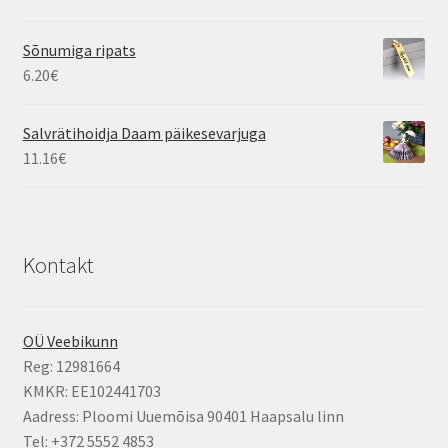
Sõnumiga ripats
6.20
€
Salvrätihoidja Daam päikesevarjuga
11.16
€
Kontakt
OÜ Veebikunn
Reg: 12981664
KMKR: EE102441703
Aadress: Ploomi Uuemõisa 90401 Haapsalu linn
Tel: +372 5552 4853