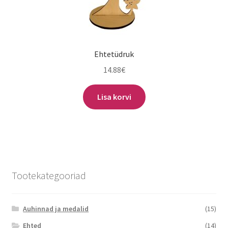
Ehtetüdruk
14.88
€
Lisa korvi
Tootekategooriad
Auhinnad ja medalid
(15)
Ehted
(14)