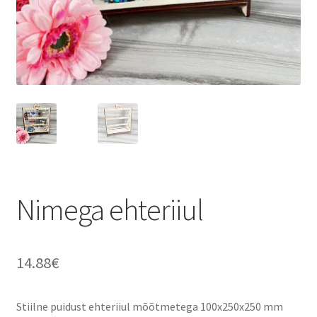
Sildid
Tee ise
Tere kool
Teenused
Kontakt
Nimega ehteriiul
Minu konto
14.88
€
Stiilne puidust ehteriiul mõõtmetega 100x250x250 mm