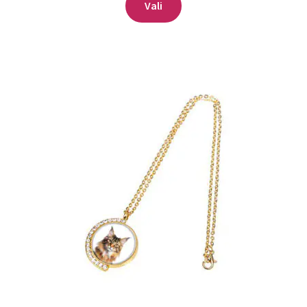
Vali
tootel
on
mitu
varianti.
Valikuid
saab
teha
tootelehel.