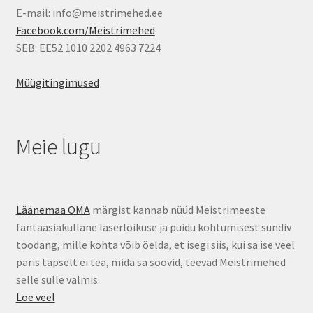
E-mail: info@meistrimehed.ee
Facebook.com/Meistrimehed
SEB: EE52 1010 2202 4963 7224
Müügitingimused
Meie lugu
Läänemaa OMA
märgist kannab nüüd Meistrimeeste
fantaasiaküllane laserlõikuse ja puidu kohtumisest sündiv
toodang, mille kohta võib öelda, et isegi siis, kui sa ise veel
päris täpselt ei tea, mida sa soovid, teevad Meistrimehed
selle sulle valmis.
Loe veel